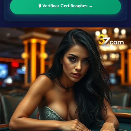
🔒 Verificar Certificações →