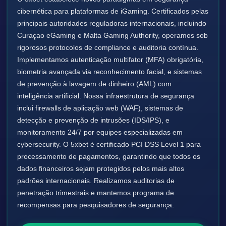
cibernética para plataformas de iGaming. Certificados pelas
principais autoridades reguladoras internacionais, incluindo
Curaçao eGaming e Malta Gaming Authority, operamos sob
rigorosos protocolos de compliance e auditoria contínua.
Implementamos autenticação multifator (MFA) obrigatória,
biometria avançada via reconhecimento facial, e sistemas
de prevenção à lavagem de dinheiro (AML) com
inteligência artificial. Nossa infraestrutura de segurança
inclui firewalls de aplicação web (WAF), sistemas de
detecção e prevenção de intrusões (IDS/IPS), e
monitoramento 24/7 por equipes especializadas em
cybersecurity. O 5xbet é certificado PCI DSS Level 1 para
processamento de pagamentos, garantindo que todos os
dados financeiros sejam protegidos pelos mais altos
padrões internacionais. Realizamos auditorias de
penetração trimestrais e mantemos programa de
recompensas para pesquisadores de segurança.