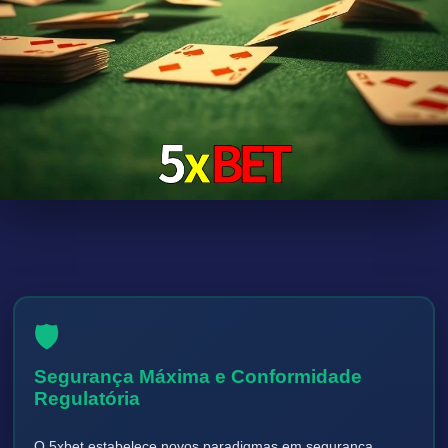
🛡️
Segurança Máxima e Conformidade
Regulatória
O 5xbet estabelece novos paradigmas em segurança