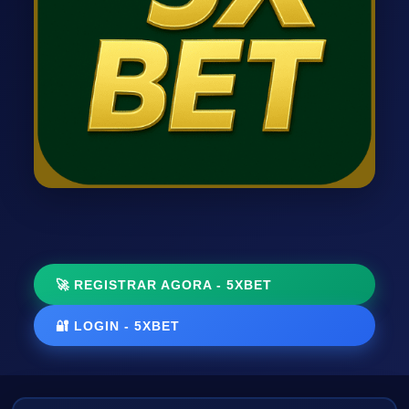
🚀 REGISTRAR AGORA - 5XBET
🔐 LOGIN - 5XBET